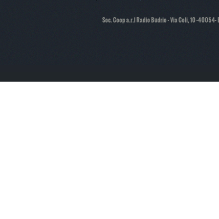
Soc. Coop a.r.l Radio Budrio - Via Coli, 10 -40054-