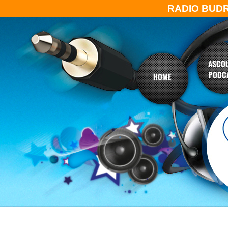
RADIO BUD
ASCOL
PODC
HOME