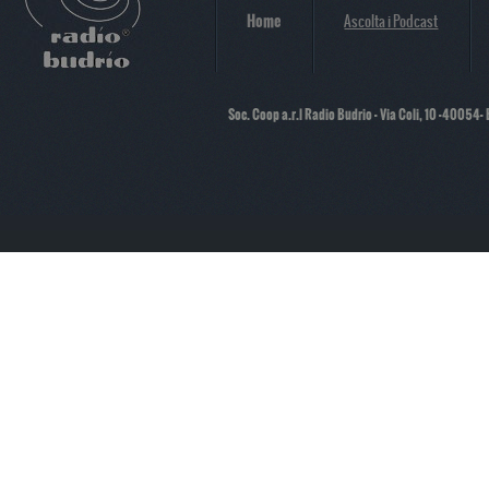
Home
Ascolta i Podcast
Soc. Coop a.r.l Radio Budrio - Via Coli, 10 -40054-