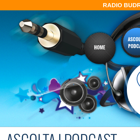
RADIO BUD
ASCOL
PODC
HOME