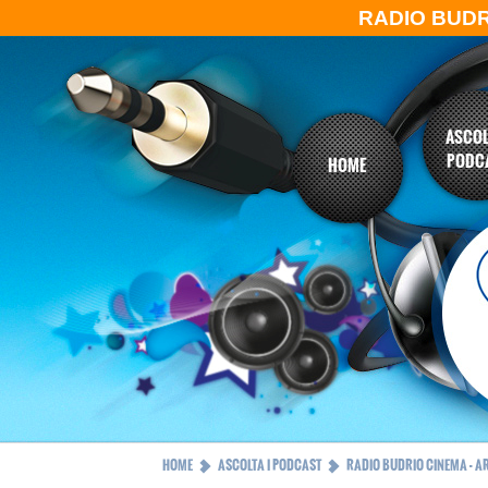
RADIO BUD
ASCOL
PODC
HOME
HOME
ASCOLTA I PODCAST
RADIO BUDRIO CINEMA - A