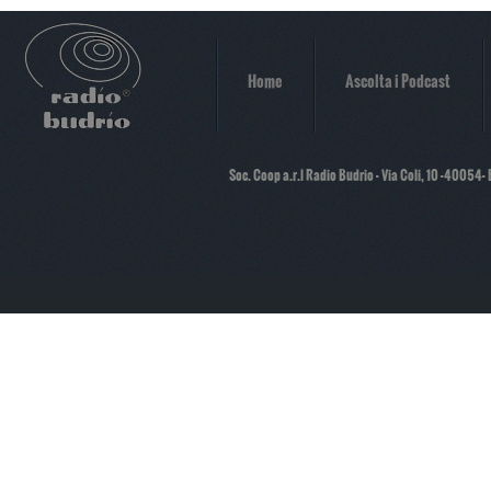
Home
Ascolta i Podcast
Soc. Coop a.r.l Radio Budrio - Via Coli, 10 -40054-