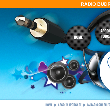
RADIO BUD
ASCOL
PODC
HOME
HOME
ASCOLTA I PODCAST
LA RADIO CHE SI LE