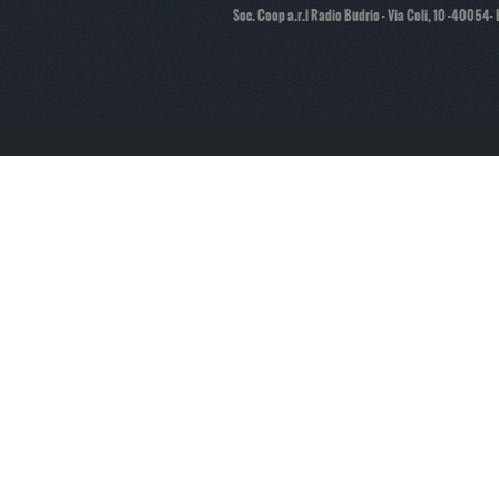
Soc. Coop a.r.l Radio Budrio - Via Coli, 10 -40054-