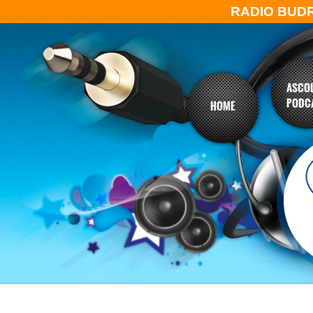
RADIO BUD
ASCOL
PODC
HOME