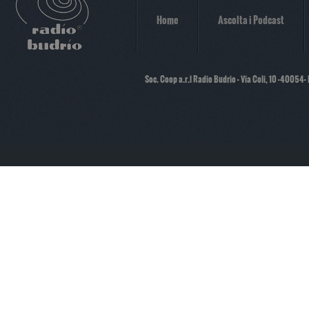
Home
Ascolta i Podcast
Soc. Coop a.r.l Radio Budrio - Via Coli, 10 -40054-