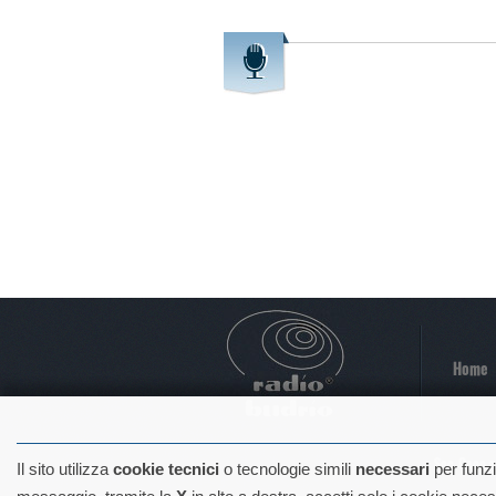
Home
Soc. Coop a.
Il sito utilizza
cookie tecnici
o tecnologie simili
necessari
per funz