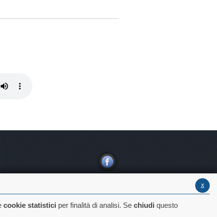
x
: 00531781201
he
cookie statistici
per finalità di analisi. Se
chiudi
questo