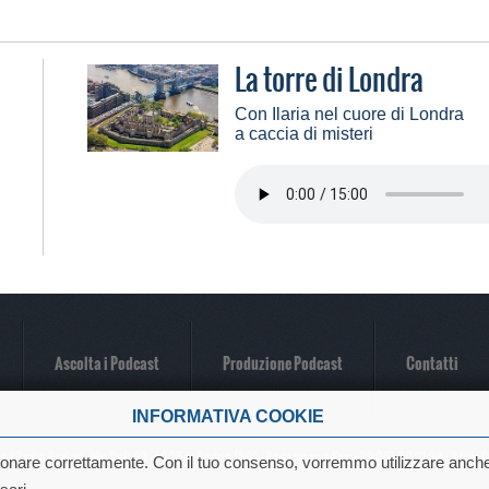
La torre di Londra
Con Ilaria nel cuore di Londra
a caccia di misteri
Ascolta i Podcast
Produzione Podcast
Contatti
INFORMATIVA COOKIE
r.l Radio Budrio - Via Coli, 10 -40054- Budrio (BO) - Redazione e Fax: +39 051 80 31 08 - P.IVA
ionare correttamente. Con il tuo consenso, vorremmo utilizzare anc