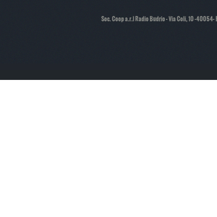
Soc. Coop a.r.l Radio Budrio - Via Coli, 10 -40054-