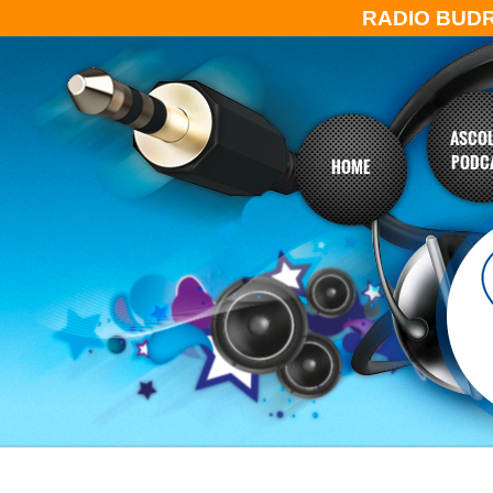
RADIO BUD
ASCOL
PODC
HOME