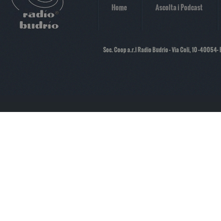
Home
Ascolta i Podcast
Soc. Coop a.r.l Radio Budrio - Via Coli, 10 -40054-