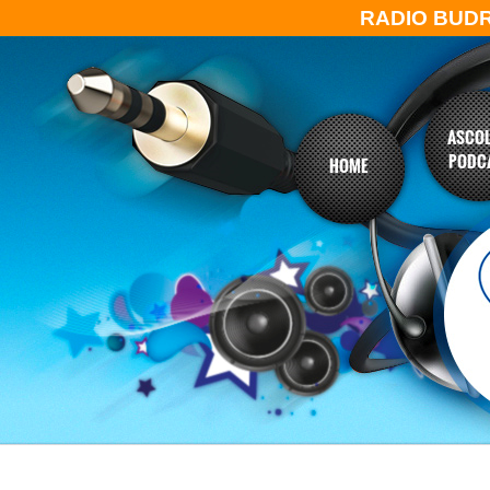
RADIO BUD
ASCOL
PODC
HOME