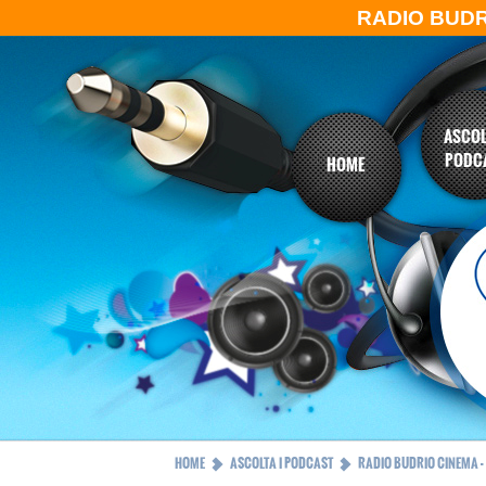
RADIO BUD
ASCOL
PODC
HOME
HOME
ASCOLTA I PODCAST
RADIO BUDRIO CINEMA -