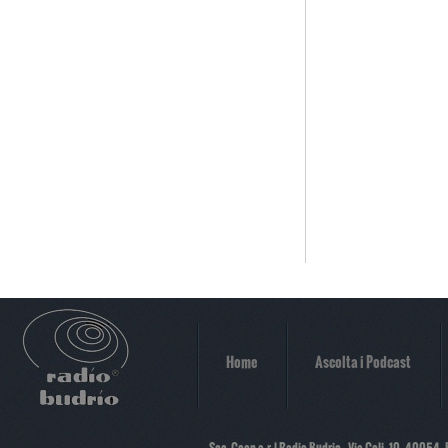
Home
Ascolta i Podcast
Soc. Coop a.r.l Radio Budrio - Via Coli, 10 -40054-