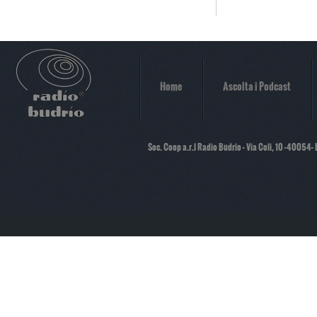
Home
Ascolta i Podcast
Soc. Coop a.r.l Radio Budrio - Via Coli, 10 -40054-