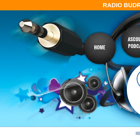
RADIO BUD
ASCOL
PODC
HOME
HO