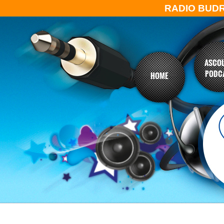
RADIO BUD
ASCOL
PODC
HOME