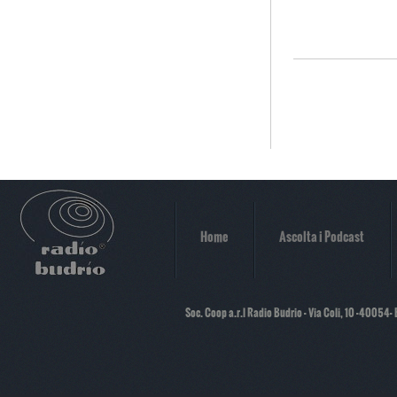
Home
Ascolta i Podcast
Soc. Coop a.r.l Radio Budrio - Via Coli, 10 -40054-