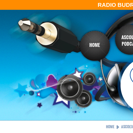
RADIO BUD
ASCOL
PODC
HOME
HOME
ASCOLTA