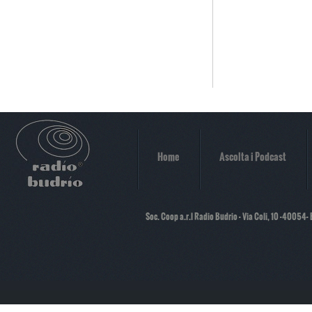
Home
Ascolta i Podcast
Soc. Coop a.r.l Radio Budrio - Via Coli, 10 -40054-