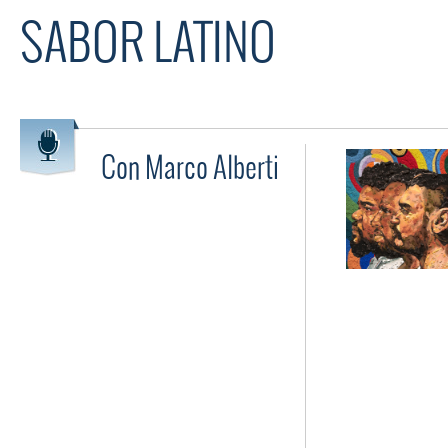
SABOR LATINO
Con Marco Alberti