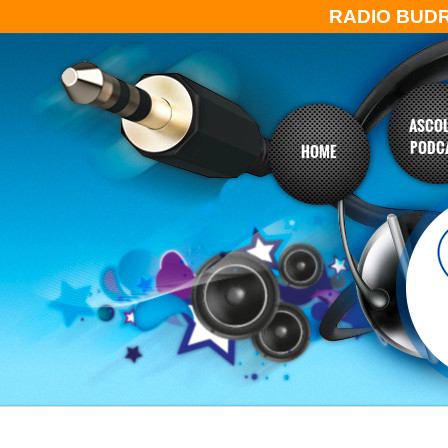
RADIO BUD
ASCOL
PODC
HOME