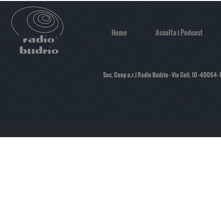
Home
Ascolta i Podcast
Soc. Coop a.r.l Radio Budrio - Via Coli, 10 -40054-