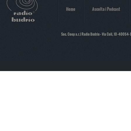
Home
Ascolta i Podcast
Soc. Coop a.r.l Radio Budrio - Via Coli, 10 -40054-